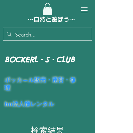
～​自然と遊ぼう～
BOCKERL・S・CLUB
​ポッカ―ル販売・運営・修
理
ho法人様レンタル
検索結果