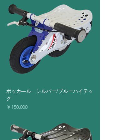
ポッカ―ル シルバー/ブルーハイテッ
ク
価格
￥150,000