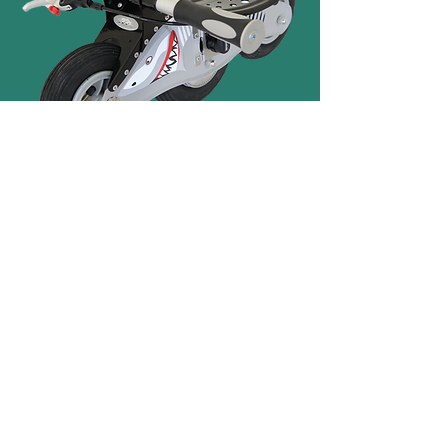
商品名ポッカール シャークグレイハ
イテック
価格
￥150,000