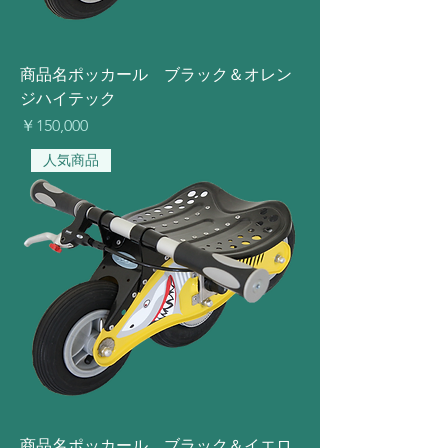
商品名ポッカール ブラック＆オレン
ジハイテック
価格
￥150,000
人気商品
商品名ポッカール ブラック＆イエロ