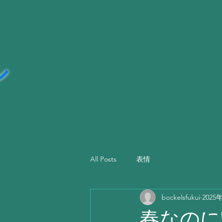
ッカ―
ル
All Posts
表情
bockelsfukui
2025
春なのに