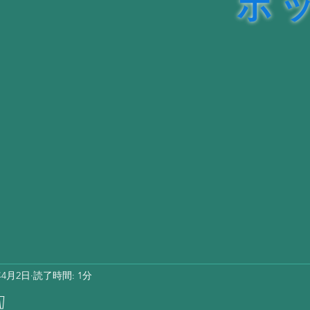
ル販売
理
年4月2日
読了時間: 1分
❕