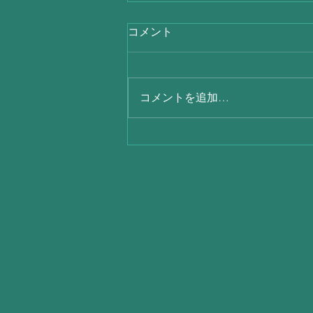
コメント
コメントを追加…
毎日暑いですね(´；ω；`)ｳｩｩ