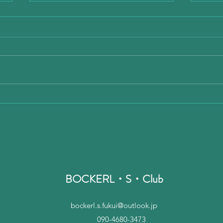
昨日 出張朝から
今日
BOCKERL・S・Club
bockerl.s.fukui@outlook.jp
090-4680-3473