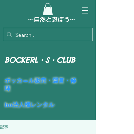
～​自然と遊ぼう～
BOCKERL・S・CLUB
​ポッカ―ル販売・運営・修
理
ho法人様レンタル
記事