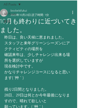
All Posts
bockelsfukui
All Posts
2023年10月23日
読了時間: 1分
10月も終わりに近づいてき
表情
ました。
昨日は、良い天候に恵まれました。
スタッフと来年グリーンシーズンにア
クティビティの場所を
確認来年は、少しチャレンジ出来る場
所を選択していますが
現在検討中です。
かなりチャレンジコースになると思い
ます( ´艸｀)
残り2日間となりました。
28日、29日は何とか今年最後になりま
すので、晴れて欲しいと
願っています。( ´艸｀)