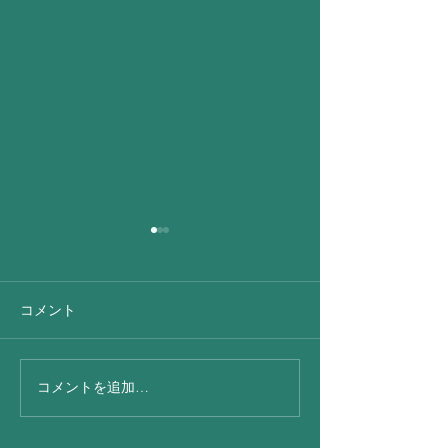
コメント
昨日 出張朝から
コメントを追加…
今日は凄い☂さ
地震