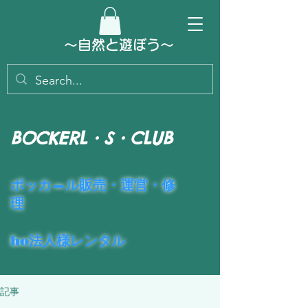
～​自然と遊ぼう～
BOCKERL・S・CLUB
​ポッカ―ル販売・運営・修
理
ho法人様レンタル
記事