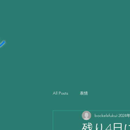
ッカ―
ル
All Posts
表情
bockelsfukui
2024
残り4日