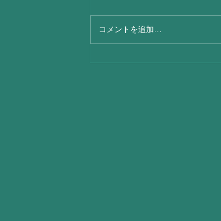
コメントを追加…
毎日暑いですね(´；ω；`)ｳｩｩ