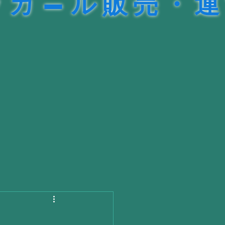
・運営
）