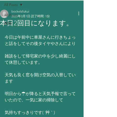
All Posts
bockelsfukui
All Posts
2025年3月1日
読了時間: 1分
本日2回目になります。
表情
今日は午前中に車屋さんに行きちょっ
と話をしてその後タイヤやさんにより
雑談をして帰宅家の中を少し綺麗にし
て休憩しています。
天気も良く窓を開け空気の入替してい
ます
明日から☂が降ると天気予報で言って
いたので、一気に家の掃除して
気持ちすっきりです( ´艸｀)