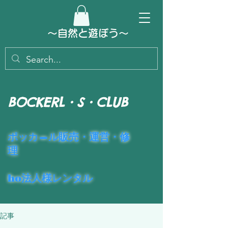
～​自然と遊ぼう～
BOCKERL・S・CLUB
​ポッカ―ル販売・運営・修
理
ho法人様レンタル
記事