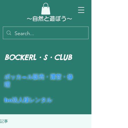
～​自然と遊ぼう～
BOCKERL・S・CLUB
​ポッカ―ル販売・運営・修
理
ho法人様レンタル
記事