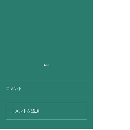
コメント
昨日 出張朝から
コメントを追加…
今日は凄い☂さ
地震