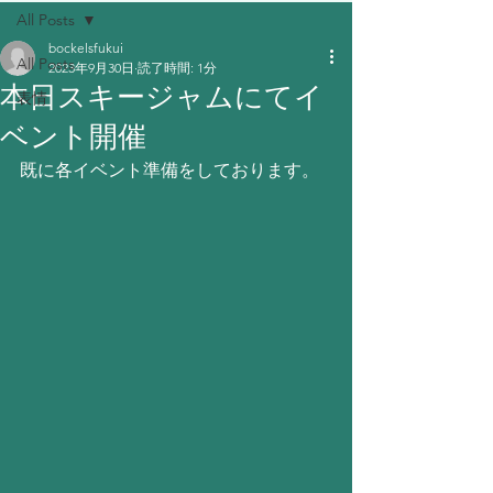
All Posts
bockelsfukui
All Posts
2023年9月30日
読了時間: 1分
本日スキージャムにてイ
表情
ベント開催
既に各イベント準備をしております。