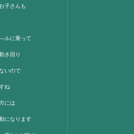
お子さんも
―ルに乗って
動き回り
ないので
すね
方には
動になります