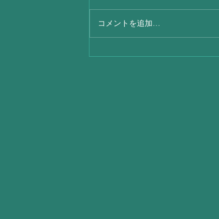
コメントを追加…
毎日暑いですね(´；ω；`)ｳｩｩ