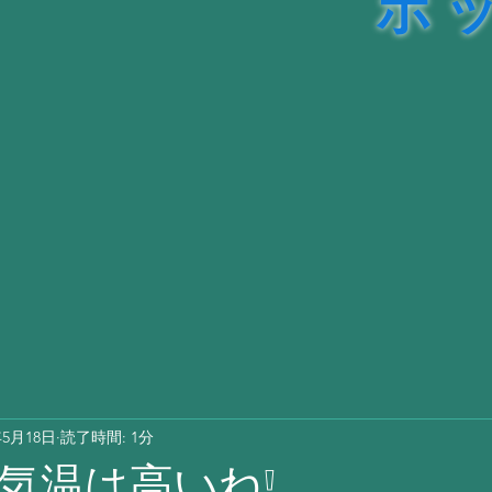
ル販売
理
年5月18日
読了時間: 1分
気温は高いね❕