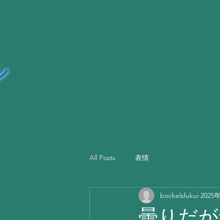
ッカ―
ル
All Posts
表情
bockelsfukui
2025
曇りだが