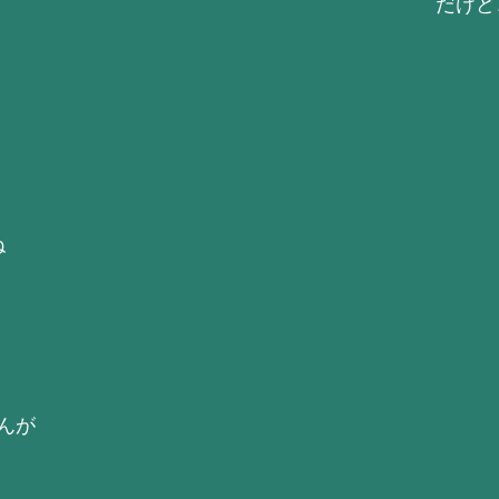
だけど、
ね
んが