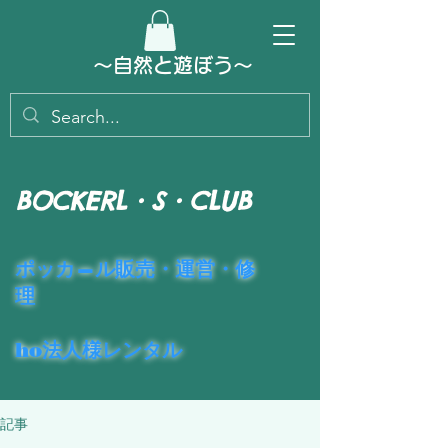
～​自然と遊ぼう～
BOCKERL・S・CLUB
​ポッカ―ル販売・運営・修
理
ho法人様レンタル
記事