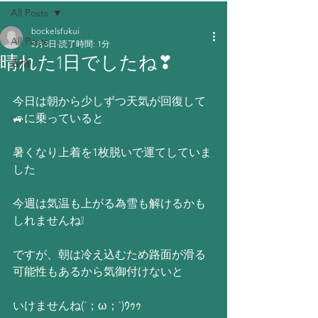
All Posts
bockelsfukui
All Posts
2月3日
読了時間: 1分
晴れた1日でしたね❣
表情
今日は朝から少しずつ天気が回復して
🚙に乗っていると
暑くなり上着を1枚脱いで運てしていま
した
今週は気温も上がる為雪も解けるかも
しれませんね❕
ですが、朝は冷え込むため路面が滑る
可能性もあるから気御付けないと
いけませんね(´；ω；`)ｳｩｩ