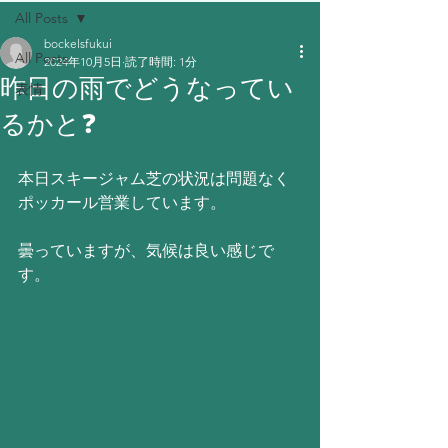
All Posts
bockelsfukui
All Posts
2024年10月5日
読了時間: 1分
昨日の雨でどうなってい
表情
るかと❓
本日スキージャム芝の状況は問題なく
ポッカール営業しています。
曇っていますが、気候は良い感じで
す。