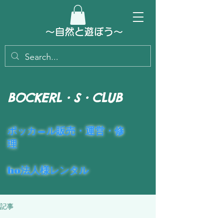
～​自然と遊ぼう～
BOCKERL・S・CLUB
​ポッカ―ル販売・運営・修
理
ho法人様レンタル
記事