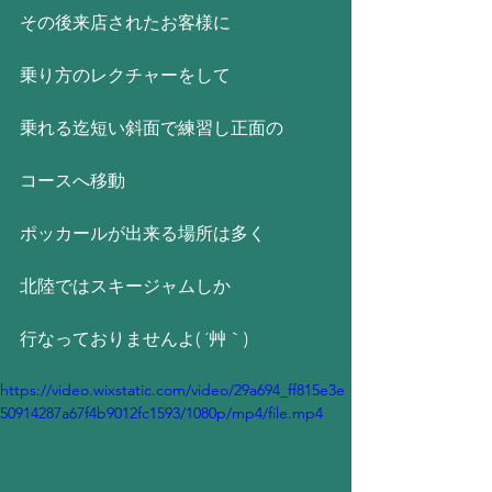
その後来店されたお客様に
乗り方のレクチャーをして
乗れる迄短い斜面で練習し正面の
コースへ移動
ポッカールが出来る場所は多く
北陸ではスキージャムしか
行なっておりませんよ( ´艸｀)
https://video.wixstatic.com/video/29a694_ff815e3e
50914287a67f4b9012fc1593/1080p/mp4/file.mp4