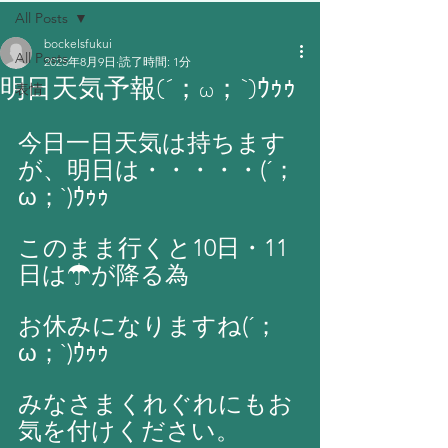
All Posts
bockelsfukui
All Posts
2025年8月9日
読了時間: 1分
明日天気予報(´；ω；`)ｳｩｩ
表情
今日一日天気は持ちます
が、明日は・・・・・(´；
ω；`)ｳｩｩ
このまま行くと10日・11
日は☂が降る為
お休みになりますね(´；
ω；`)ｳｩｩ
みなさまくれぐれにもお
気を付けください。