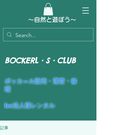
～​自然と遊ぼう～
BOCKERL・S・CLUB
​ポッカ―ル販売・運営・修
理
ho法人様レンタル
記事