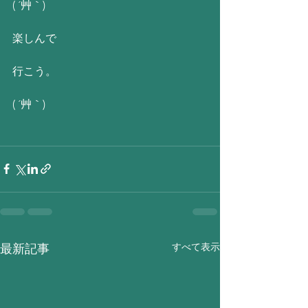
( ´艸｀)
楽しんで
行こう。
( ´艸｀)
すべて表示
最新記事