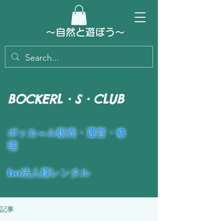
～​自然と遊ぼう～
BOCKERL・S・CLUB
​ポッカ―ル販売・運営・修
理
ho法人様レンタル
記事