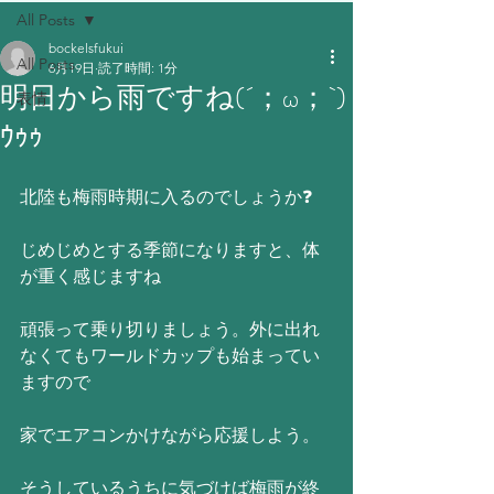
All Posts
bockelsfukui
All Posts
6月19日
読了時間: 1分
明日から雨ですね(´；ω；`)
表情
ｳｩｩ
北陸も梅雨時期に入るのでしょうか❓
じめじめとする季節になりますと、体
が重く感じますね
頑張って乗り切りましょう。外に出れ
なくてもワールドカップも始まってい
ますので
家でエアコンかけながら応援しよう。
そうしているうちに気づけば梅雨が終