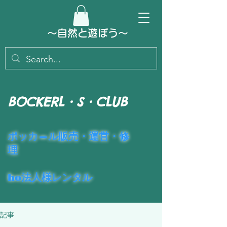
～​自然と遊ぼう～
BOCKERL・S・CLUB
​ポッカ―ル販売・運営・修
理
ho法人様レンタル
記事