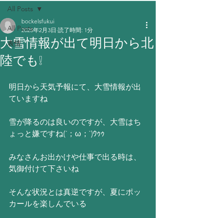
All Posts
bockelsfukui
All Posts
2025年2月3日
読了時間: 1分
大雪情報が出て明日から北
表情
陸でも❕
明日から天気予報にて、大雪情報が出
ていますね
雪が降るのは良いのですが、大雪はち
ょっと嫌ですね(´；ω；`)ｳｩｩ
みなさんお出かけや仕事で出る時は、
気御付けて下さいね
そんな状況とは真逆ですが、夏にポッ
カールを楽しんでいる