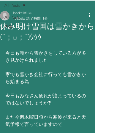
All Posts
bockelsfukui
All Posts
1月26日
読了時間: 1分
休み明け雪国は雪かきから
表情
(´；ω；`)ｳｩｩ
今日も朝から雪かきをしている方が多
き見かけられました
家でも雪かき会社に行っても雪かきか
ら始まる為
今日もみなさん疲れが溜まっているの
ではないでしょうか❓
また今週木曜日頃から寒波が来ると天
気予報で言っていますので