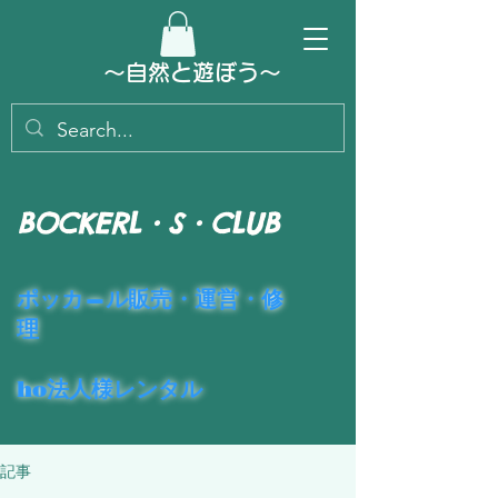
～​自然と遊ぼう～
BOCKERL・S・CLUB
​ポッカ―ル販売・運営・修
理
ho法人様レンタル
記事