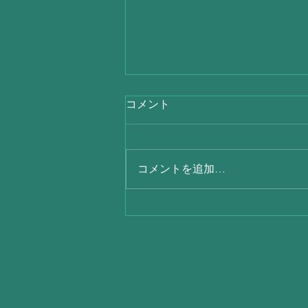
コメント
コメントを追加…
毎日暑いですね(´；ω；`)ｳｩｩ