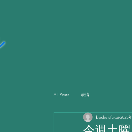
ッカ―
ル
All Posts
表情
bockelsfukui
2025
今週土曜