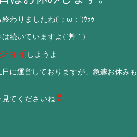
わりましたね(´；ω；`)ｳｩｩ
は続いていますよ( ´艸｀)
ジョイ
しようよ
土日に運営しておりますが、急遽お休み
❣
を見てくださいね