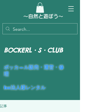
～​自然と遊ぼう～
BOCKERL・S・CLUB
​ポッカ―ル販売・運営・修
理
ho法人様レンタル
記事