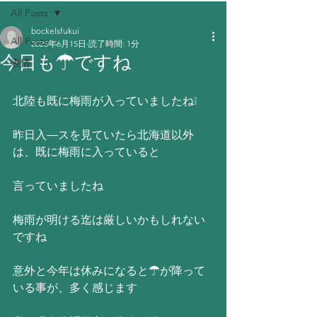
All Posts
bockelsfukui
All Posts
2025年6月15日
読了時間: 1分
今日も☂ですね
表情
北陸も既に梅雨が入っていましたね❕
昨日入―スを見ていたら北海道以外
は、既に梅雨に入っていると
言っていましたね
梅雨が明ける迄は厳しいかもしれない
ですね
意外と今年は休みになると☂が降って
いる事が、多く感じます