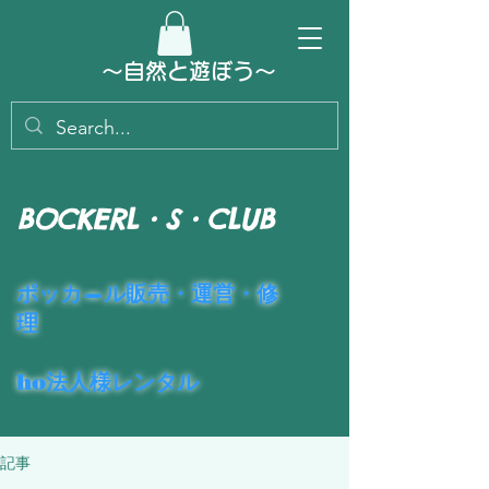
～​自然と遊ぼう～
BOCKERL・S・CLUB
​ポッカ―ル販売・運営・修
理
ho法人様レンタル
記事