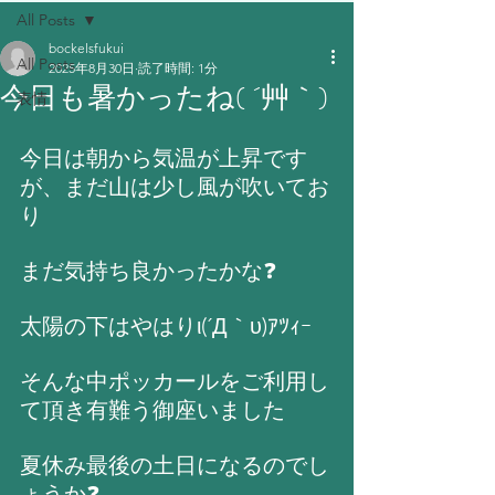
All Posts
bockelsfukui
All Posts
2025年8月30日
読了時間: 1分
今日も暑かったね( ´艸｀)
表情
今日は朝から気温が上昇です
が、まだ山は少し風が吹いてお
り
まだ気持ち良かったかな❓
太陽の下はやはりι(´Д｀υ)ｱﾂｨｰ
そんな中ポッカールをご利用し
て頂き有難う御座いました
夏休み最後の土日になるのでし
ょうか❓