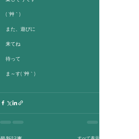
( ´艸｀)
また、遊びに
来てね
待って
ま～す( ´艸｀)
すべて表示
最新記事