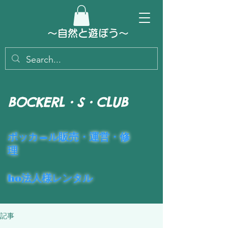
～​自然と遊ぼう～
BOCKERL・S・CLUB
​ポッカ―ル販売・運営・修
理
ho法人様レンタル
記事