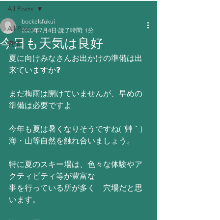
All Posts
bockelsfukui
All Posts
2023年7月4日
読了時間: 1分
今日も天気は良好
表情
夏に向けみなさんお出かけの準備は出
来ていますか❓
まだ梅雨は開けていませんが、早めの
準備は必要ですよ
今年も夏は暑くなりそうですね( ´艸｀)
海・山等自然を触れ合いましょう。
特に夏のスキー場は、色々な体験やア
クティビティ等が豊富な
事を行っている所が多く　穴場だと思
います。