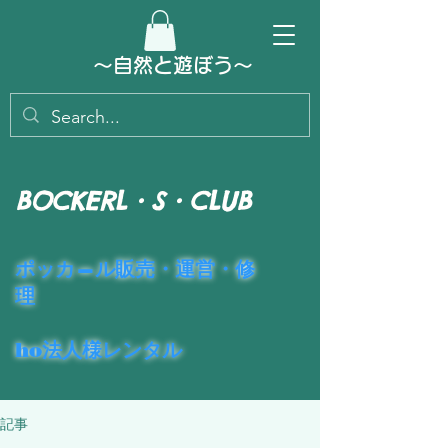
～​自然と遊ぼう～
BOCKERL・S・CLUB
​ポッカ―ル販売・運営・修
理
ho法人様レンタル
記事