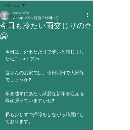
All Posts
bockelsfukui
All Posts
2025年12月27日
読了時間: 1分
今日も冷たい雨交じりの⛄
表情
🥶
今日は、外出ただけで寒いと感じまし
たね(´；ω；`)ｳｩｩ
皆さんのお家では、今日明日で大掃除
でしょうか❓
年を越すにあたり綺麗な新年を迎える
様頑張っていますかね❓
私も少しずつ掃除をしながら綺麗にし
ております。