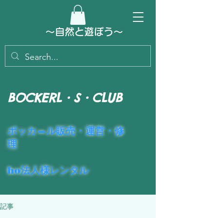
～​自然と遊ぼう～
BOCKERL・S・CLUB
​ポッカ―ル販売・運営・修
理
ho法人様レンタル
記事