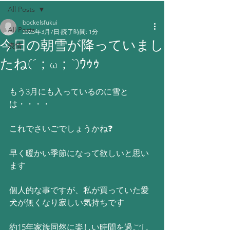
All Posts
bockelsfukui
All Posts
2025年3月7日
読了時間: 1分
今日の朝雪が降っていまし
表情
たね(´；ω；`)ｳｩｩ
もう3月にも入っているのに雪と
は・・・・
これでさいごでしょうかね❓
早く暖かい季節になって欲しいと思い
ます
個人的な事ですが、私が買っていた愛
犬が無くなり寂しい気持ちです
約15年家族同然に楽しい時間を過ごし