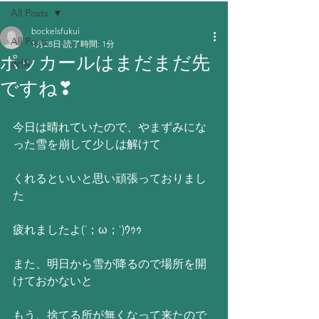
All Posts
bockelsfukui
All Posts
1月28日
読了時間: 1分
ポッカールはまだまだ先
表情
ですね❣
今日は晴れていたので、やまずみにな
った雪を崩して少しは解けて
くれるといいと思い頑張っておりまし
た
疲れましたよ(´；ω；`)ｳｩｩ
また、明日から雪が降るので場所を開
けておかないと
もう、捨てる所が無くなって来たので