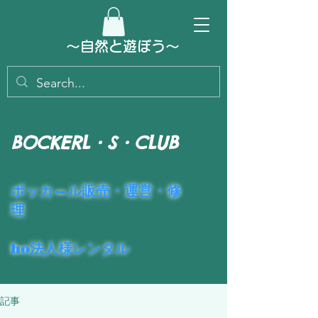
～​自然と遊ぼう～
BOCKERL・S・CLUB
​ポッカ―ル販売・運営・修
理
ho法人様レンタル
記事