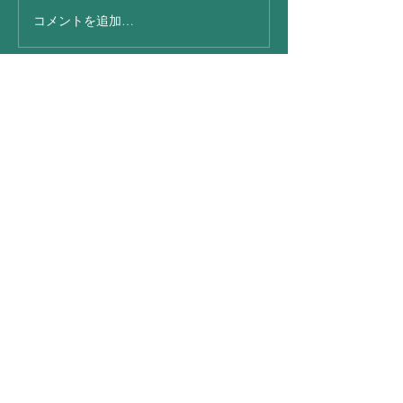
コメントを追加…
今日は凄い☂さ
地震
BOCKERL・S・Club
bockerl.s.fukui@outlook.jp
090-4680-3473