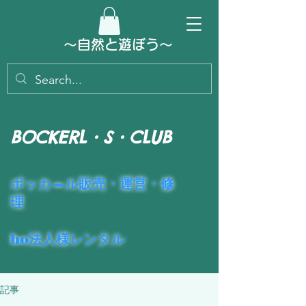
～​自然と遊ぼう～
BOCKERL・S・CLUB
​ポッカ―ル販売・運営・修
理
ho法人様レンタル
記事