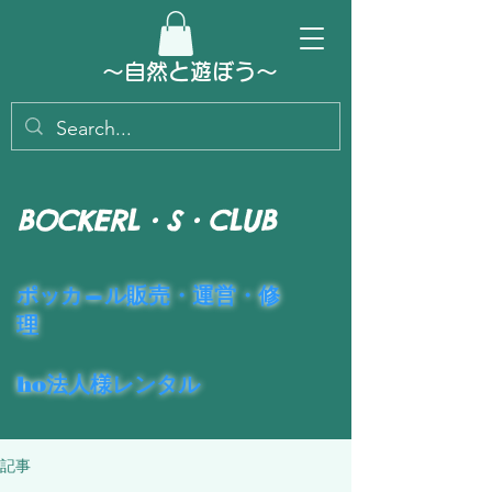
～​自然と遊ぼう～
BOCKERL・S・CLUB
​ポッカ―ル販売・運営・修
理
ho法人様レンタル
記事