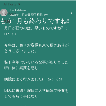
All Posts
bockelsfukui
All Posts
2025年11月29日
読了時間: 1分
もう11月も終わりですね❕
表情
月日が経つのは、早いものですねΣ（・
□・；）
今年は、色々お客様も来て頂きありが
とうございました。
私も今年はいろいろな事がありました
特に体に異変を感じ
病院によく行きました(´；ω；`)ｳｩｩ
因みに来週月曜日に大学病院で検査を
してもらう事になり