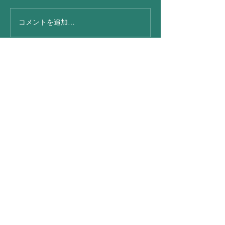
昨日 出張朝から
コメントを追加…
今日は凄い☂さ
地震
BOCKERL・S・Club