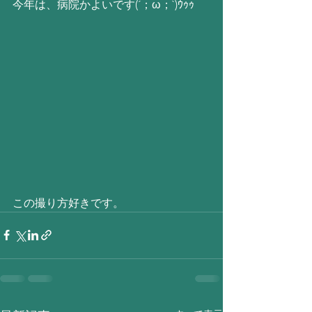
今年は、病院かよいです(´；ω；`)ｳｩｩ
この撮り方好きです。