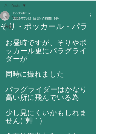
All Posts
bockelsfukui
All Posts
2025年7月21日
読了時間: 1分
そり・ポッカール・パラ
表情
お昼時ですが、そりやポ
ッカール更にパラグライ
ダーが
同時に撮れました
パラグライダーはかなり
高い所に飛んでいる為
少し見にくいかもしれま
せん( ´艸｀)