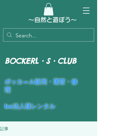
～​自然と遊ぼう～
BOCKERL・S・CLUB
​ポッカ―ル販売・運営・修
理
ho法人様レンタル
記事