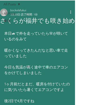
All Posts
bockelsfukui
All Posts
3月30日
読了時間: 1分
さくらが福井でも咲き始め
表情
本日🚙で外を走っていたら🌸が咲いて
いるのをみて
暖かくなってきたんだなと思い車で走
っていました
今日も気温が高く途中で車のエアコン
をかけてしまいました
1ヶ月前だとまだ、暖房を付けていたの
に気づいたら暑くてエアコンですよ
後2日で4月ですね