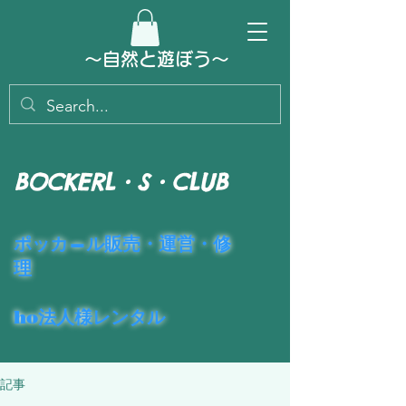
～​自然と遊ぼう～
BOCKERL・S・CLUB
​ポッカ―ル販売・運営・修
理
ho法人様レンタル
記事